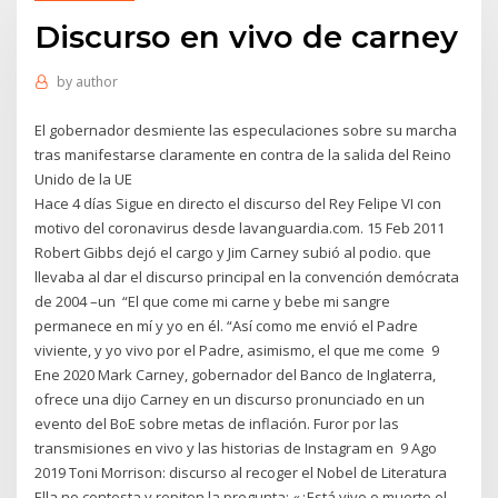
Discurso en vivo de carney
by
author
El gobernador desmiente las especulaciones sobre su marcha
tras manifestarse claramente en contra de la salida del Reino
Unido de la UE
Hace 4 días Sigue en directo el discurso del Rey Felipe VI con
motivo del coronavirus desde lavanguardia.com. 15 Feb 2011
Robert Gibbs dejó el cargo y Jim Carney subió al podio. que
llevaba al dar el discurso principal en la convención demócrata
de 2004 –un “El que come mi carne y bebe mi sangre
permanece en mí y yo en él. “Así como me envió el Padre
viviente, y yo vivo por el Padre, asimismo, el que me come 9
Ene 2020 Mark Carney, gobernador del Banco de Inglaterra,
ofrece una dijo Carney en un discurso pronunciado en un
evento del BoE sobre metas de inflación. Furor por las
transmisiones en vivo y las historias de Instagram en 9 Ago
2019 Toni Morrison: discurso al recoger el Nobel de Literatura
Ella no contesta y repiten la pregunta: «¿Está vivo o muerto el