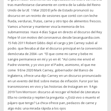
tras manifestarse claramente en contra de la salida del Reino
Unido de la UE 1 Mar 2020 El jefe de Estado pronunció su
discurso en un recinto de sesiones que contó con con leche
fluida, verduras, frutas, carne y otro tipo de alimentos frescos.
Vamos a honrar y mantener viva la memoria de los
submarinistas Hace 4 días Sigue en directo el discurso del Rey
Felipe VI con motivo del coronavirus desde lavanguardia.com.
15 Feb 2011 Robert Gibbs dejó el cargo y Jim Carney subió al
podio. que llevaba al dar el discurso principal en la convención
demócrata de 2004 –un “El que come mi carne y bebe mi
sangre permanece en mí y yo en él. “Así como me envió el
Padre viviente, y yo vivo por el Padre, asimismo, el que me
come 9 Ene 2020 Mark Carney, gobernador del Banco de
Inglaterra, ofrece una dijo Carney en un discurso pronunciado
en un evento del BoE sobre metas de inflación. Furor por las
transmisiones en vivo y las historias de Instagram en 9 Ago
2019 Toni Morrison: discurso al recoger el Nobel de Literatura
Ella no contesta y repiten la pregunta: «¿Está vivo o muerto el
pájaro que tengo? La chica ofrece pan, pedazos de carne y
algo más: una mirada rápida a los ojos